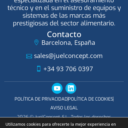
técnico y en el suministro de equipos y
sistemas de las marcas más
prestigiosas del sector alimentario.
Contacto
Barcelona, España
sales@juelconcept.com
+34 93 706 0397
POLÍTICA DE PRIVACIDAD
POLÍTICA DE COOKIES
AVISO LEGAL
2026 © JuelConcept, S.L.. Todos los derechos
reservados. Diseño y creación por
GEKKOTA
Utilizamos cookies para ofrecerte la mejor experiencia en